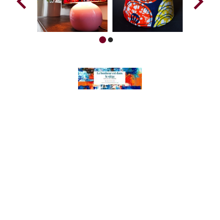
Mentions légales
et conditions générales de vente (CGV)
Politique de confidentialité
Conditions générales d'utilisation (CGU)
«
Le vendeur remet gratuitement un devis personnalisé au consommateur à
qui il propose une prestation ou un ensemble de prestations.
»
Ce site ne fait pas partie du site Facebook ou de Facebook Inc. En
outre, ce site n'est pas approuvé par Facebook en aucune façon.
FACEBOOK est une marque déposée de FACEBOOK, Inc.
Copyright ©. Tous droits réservés.