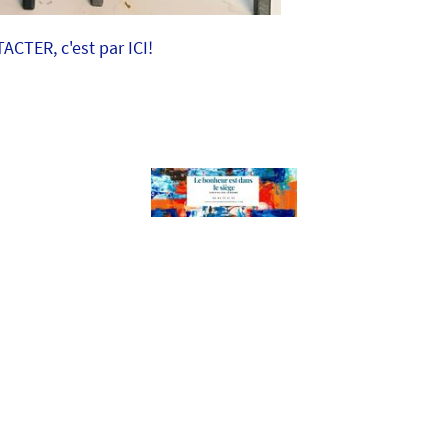
TER, c'est par ICI!
générales de vente (CGV)
ion (CGU)
n devis personnalisé au consommateur à qui il propose une pres