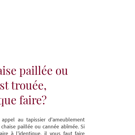
novation
Blog Tapissier
Fauteuils Suspendus
For
ise paillée ou
st trouée,
que faire?
 appel au tapissier d'ameublement
 chaise paillée ou cannée abîmée. Si
ire à l'identique, il vous faut faire