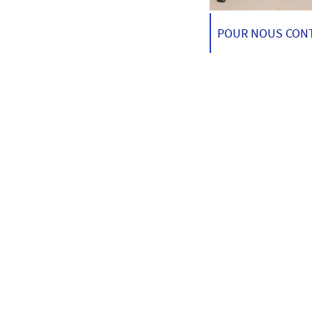
POUR NOUS CONTAC
Mentions légales
et conditions 
Politique de confidentialité
Conditions générales d'utilisat
Le vendeur remet gratuitement u
«
prestations.
»