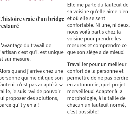
Elle me parle du fauteuil de
sa voisine qu'elle aime bien
et où elle se sent
L'histoire vraie d'un bridge
confortable. Ni une, ni deux,
restauré
nous voilà partis chez la
voisine pour prendre les
L'avantage du travail de
mesures et comprendre ce
l'artisan c'est qu'il est unique
que son siège a de mieux!
et sur mesure.
Travailler pour un meilleur
Alors quand j'arrive chez une
confort de la personne et
personne qui me dit que son
permettre de ne pas perdre
fauteuil n'est pas adapté à sa
en autonomie, quel projet
taille, je suis ravi de pouvoir
merveilleux! Adapter à la
lui proposer des solutions,
morphologie, à la taille de
parce qu'il y en a !
chacun un fauteuil normé,
c'est possible!